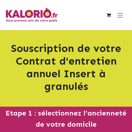
Se rendre au contenu
Souscription de votre
Contrat d'entretien
annuel Insert à
granulés
Etape 1 : sélectionnez l'ancienneté
de votre domicile